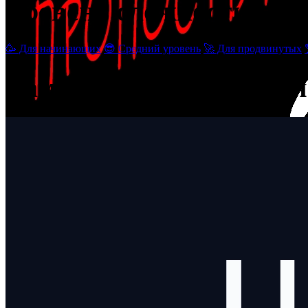
Уровень сложности
🥳 Для начинающих
😎 Средний уровень
🚀 Для продвинутых
Вам может понравиться
VizitGames
offline
Офисный
Эксперт
5
материалов
14 480 ₽
баланс счета