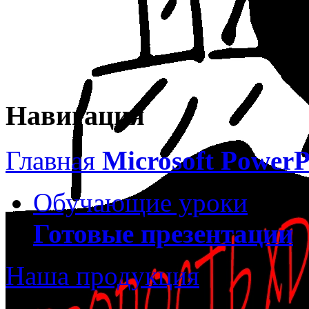
Навигация
Главная
Microsoft PowerP
Обучающие уроки
Готовые презентации
Наша продукция