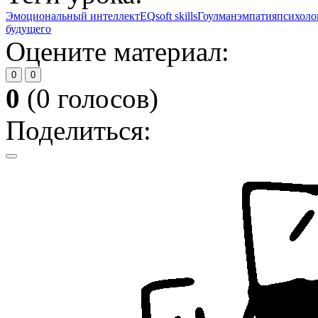
Эмоциональный интеллект
EQ
soft skills
Гоулман
эмпатия
психоло
будущего
Оцените материал:
0
0
0
(
0
голосов)
Поделиться: