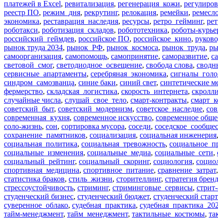
платежей в Excel
,
ревитализация
,
регенерация_кожи
,
регулиро
реестр ПО
,
режим_дня
,
рекрутинг
,
релокация
,
ремейки
,
ремесл
экономика
,
реставрация_наследия
,
ресурсы
,
ретро_гейминг
,
ре
роботакси
,
роботизация_складов
,
робототехника
,
роботы-курье
российский_геймдев
,
российское ПО
,
российское_кино
,
руково
рынок труда 2034
,
рынок_РФ
,
рынок_космоса
,
рынок_труда
,
ры
самоорганизация
,
самопомощь
,
самопринятие
,
саморазвитие
,
с
световой_смог
,
светодиодное_освещение
,
свобода слова
,
сводн
сервисные_апартаменты
,
серебряная_экономика
,
сигналы_голо
синдром_самозванца
,
синие баки
,
синий свет
,
синтетические м
фермерство
,
складская_логистика
,
скорость_интернета
,
скролл
случайные числа
,
слушай_свое_тело
,
смарт-контракты
,
смарт_к
советский_быт
,
советский_модернизм
,
советское_наследие
,
сов
современная_кухня
,
современное искусство
,
современное обще
соло-жизнь
,
сон
,
сортировка мусора
,
соседи
,
соседское_сообще
сохранение_памятников
,
социализация
,
социальная инженерия
социальная_политика
,
социальная_тревожность
,
социальное_п
социальные_изменения
,
социальные_медиа
,
социальные_сети
,
социальный_рейтинг
,
социальный_скоринг
,
социология
,
социо
спортивная_медицина
,
спортивное_питание
,
сравнение_затрат
статистика браков
,
стиль_жизни
,
сторителлинг
,
стратегия брен
стрессоустойчивость
,
стриминг
,
стриминговые_сервисы
,
стрит
студенческий бизнес
,
студенческий бюджет
,
студенческий стар
суверенное_облако
,
судебная_практика
,
судебная_практика_20
тайм-менеджмент
,
тайм_менеджмент
,
тактильные_костюмы
,
та