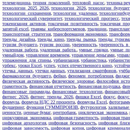
телемедицина
,
теория_поколений
,
тепловой_насос
,
техника ре
технологии_2025_2026
,
технологии_2026
,
технологии_будущег
технологии_сохранения
,
технологии_удаленки
,
технологиибуд
технологический суверенитет
,
технологический_прогресс
,
тех
токенизация_активов
,
токсичная_позитивность
,
токсичная_про
запятой excel
,
травмы_киберспортсменов
,
традиции
,
трансплан
транспортная_стратегия
,
трансформация экономики
,
трансфор
тренды_дизайна
,
тренды_кино
,
тренды_рынка
,
тренды_туризм
туризм_будущего
,
туризм_россии
,
уверенность
,
уверенность_в
удаленная_работа
,
удаленная_работа.
,
умные_грядки
,
умные_п
умныйдом
,
управление временем
,
управление деньгами
,
управ
упражнения_для_спины
,
урбанизация
,
урбанистика
,
урбанисти
урбекс
,
уроки Excel
,
успех
,
успех отечественного кино
,
устойч
утечка_данных
,
утечки данных
,
утилизация_смартфонов
,
учёба
фармакология_будущего
,
фейки
,
феномен_потребления
,
фиджит
физическая_активность
,
физическое_здоровье
,
философия_ист
грамотность
,
финансовая отчетность
,
финансовая подушка
,
фин
финансовые_пирамиды
,
финансовые_технологии
,
финансовый
фитнес_2026
,
фитнес_тренды_2026
,
фишки Excel
,
фокус
,
фокус
формула
,
формула НДС 22 процента
,
формулы Excel
,
фотограм
фудшеринг
,
функция СУММПРОИЗВ
,
футурология
,
халяльные
ценности
,
ценные бумаг
,
центробанк
,
циклическая_экономика
,
циркулярная_экономика
,
цифровая грамотность
,
цифровая тра
цифровая_археология
,
цифровая_безопасность
,
цифровая_близ
цифровая_зависимость
,
цифровая_копия
,
цифровая_криминали