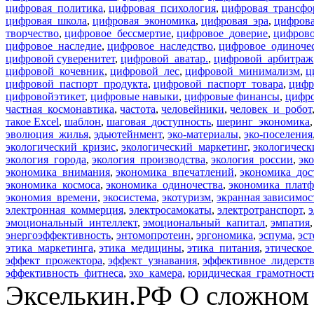
цифровая_политика
,
цифровая_психология
,
цифровая_трансфо
цифровая_школа
,
цифровая_экономика
,
цифровая_эра
,
цифрова
творчество
,
цифровое_бессмертие
,
цифровое_доверие
,
цифрово
цифровое_наследие
,
цифровое_наследство
,
цифровое_одиноче
цифровой суверенитет
,
цифровой_аватар.
,
цифровой_арбитраж
цифровой_кочевник
,
цифровой_лес
,
цифровой_минимализм
,
ц
цифровой_паспорт_продукта
,
цифровой_паспорт_товара
,
цифр
цифровойэтикет
,
цифровые навыки
,
цифровые финансы
,
цифр
частная_космонавтика
,
частота
,
человейники
,
человек_и_робот
такое Excel
,
шаблон
,
шаговая_доступность
,
шеринг_экономика
эволюция_жилья
,
эдьютейнмент
,
эко-материалы
,
эко-поселения
экологический_кризис
,
экологический_маркетинг
,
экологическ
экология_города
,
экология_производства
,
экология_россии
,
эк
экономика_внимания
,
экономика_впечатлений
,
экономика_дос
экономика_космоса
,
экономика_одиночества
,
экономика_плат
экономия_времени
,
экосистема
,
экотуризм
,
экранная зависимос
электронная_коммерция
,
электросамокаты
,
электротранспорт
,
э
эмоциональный_интеллект
,
эмоциональный_капитал
,
эмпатия
энергоэффективность
,
энтомопротеин
,
эргономика
,
эспума
,
эст
этика_маркетинга
,
этика_медицины
,
этика_питания
,
этическо
эффект_прожектора
,
эффект_узнавания
,
эффективное_лидерст
эффективность_фитнеса
,
эхо_камера
,
юридическая_грамотност
Экселькин.РФ
О сложном 