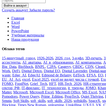
Войти в аккаунт
Создать аккаунт
Забыли пароль?
Главная
Excel
Word
PowerPoint
Учебные материалы
Наша продукция
Облако тегов
15-минутный_город
,
1926-2026
,
2026_год
,
3-ндфл
,
3D-печать
,
3
ассистенты
,
AI_аватары
,
AI_в_образовании
,
AI_компаньоны
,
A
Big_Data
,
BioShock
,
BNPL
,
C2PA
,
Casgevy
,
CBDC
,
CDN
,
CleanL
Work
,
DeFi
,
Digital Detox
,
Digital EQ
,
Digital Lavender
,
Digital-ма
waste
,
Edge_AI
,
EdgeAI
,
Edmond de Belamy
,
EdTech
,
EFSA
,
EQ
,
EU_AI_Act
,
excel
,
Excel 2025
,
excel не видит числа с точкой
,
Ex
FOMO
,
FoodNet
,
Grief_Tech
,
HFT
,
HR-Tech_2026
,
HR-стратегии
сектор_РФ
,
IT-фриланс
,
IT_технологии
,
it_тренды
,
JOMO
,
Khan
Matter
,
Microsoft
,
Microsoft Excel
,
Microsoft Office
,
MS Excel
,
NA
Pomodoro
,
Power Query
,
Prime_Editing
,
PropTech
,
Quiet Thriving
,
Smuta
,
Soft Skills
,
soft_skills
,
soft_skills_2026
,
softskills
,
SpaceX
,
sp
Blocking
,
Times New Roman
,
unlearning
,
Upskilling
,
UX/UI
,
VK_C