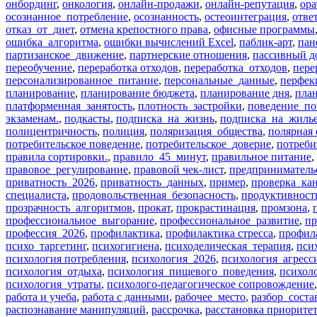
онбординг
,
онкология
,
онлайн-продажи
,
онлайн-репутация
,
ора
осознанное_потребление
,
осознанность
,
остеоинтеграция
,
отве
отказ_от_диет
,
отмена крепостного права
,
офисные программы
ошибка_алгоритма
,
ошибки вычислений Excel
,
паблик-арт
,
пан
партизанское_движение
,
партнерские отношения
,
пассивный д
переобучение
,
переработка отходов
,
переработка_отходов
,
пере
персонализированное_питание
,
персональные_данные
,
перфек
планирование
,
планирование бюджета
,
планирование дня
,
пла
платформенная_занятость
,
плотность_застройки
,
поведение_по
экзаменам.
,
подкасты
,
подписка_на_жизнь
,
подписка_на_жиль
полицентричность
,
полиция
,
поляризация_общества
,
полярная 
потребительское поведение
,
потребительское_доверие
,
потреби
правила сортировки.
,
правило_45_минут
,
правильное питание
,
правовое_регулирование
,
правовой чек-лист
,
предприниматель
приватность_2026
,
приватность_данных
,
пример
,
проверка_ка
специалиста
,
продовольственная_безопасность
,
продуктивност
прозрачность_алгоритмов
,
прокат
,
прокрастинация
,
промзона
,
профессиональное_выгорание
,
профессиональное_развитие
,
пр
профессия_2026
,
профилактика
,
профилактика стресса
,
профил
психо_таргетинг
,
психогигиена
,
психоделическая_терапия
,
пси
психология потребления
,
психология_2026
,
психология_агресс
психология_отдыха
,
психология_пищевого_поведения
,
психол
психология_утраты
,
психолого-педагогическое сопровождение
работа и учеба
,
работа с данными
,
рабочее_место
,
разбор_соста
распознавание манипуляций
,
рассрочка
,
расстановка приоритет