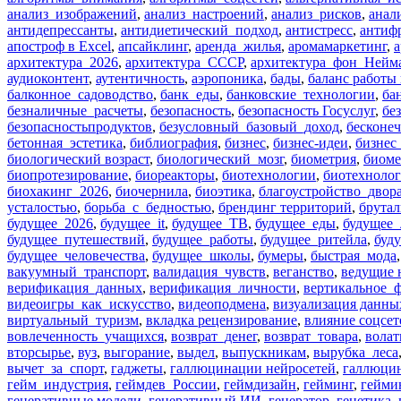
анализ_изображений
,
анализ_настроений
,
анализ_рисков
,
анал
антидепрессанты
,
антидиетический_подход
,
антистресс
,
антиф
апостроф в Excel
,
апсайклинг
,
аренда_жилья
,
аромамаркетинг
,
а
архитектура_2026
,
архитектура_СССР
,
архитектура_фон_Нейм
аудиоконтент
,
аутентичность
,
аэропоника
,
бады
,
баланс работы
балконное_садоводство
,
банк_еды
,
банковские_технологии
,
ба
безналичные_расчеты
,
безопасность
,
безопасность Госуслуг
,
бе
безопасностьпродуктов
,
безусловный_базовый_доход
,
бесконе
бетонная_эстетика
,
библиография
,
бизнес
,
бизнес-идеи
,
бизнес
биологический возраст
,
биологический_мозг
,
биометрия
,
биоме
биопротезирование
,
биореакторы
,
биотехнологии
,
биотехноло
биохакинг_2026
,
биочернила
,
биоэтика
,
благоустройство_двор
усталостью
,
борьба_с_бедностью
,
брендинг территорий
,
брута
будущее_2026
,
будущее_it
,
будущее_ТВ
,
будущее_еды
,
будущее
будущее_путешествий
,
будущее_работы
,
будущее_ритейла
,
буд
будущее_человечества
,
будущее_школы
,
бумеры
,
быстрая_мода
вакуумный_транспорт
,
валидация_чувств
,
веганство
,
ведущие 
верификация_данных
,
верификация_личности
,
вертикальное_ф
видеоигры_как_искусство
,
видеоподмена
,
визуализация данны
виртуальный_туризм
,
вкладка рецензирование
,
влияние соцсет
вовлеченность_учащихся
,
возврат_денег
,
возврат_товара
,
волат
вторсырье
,
вуз
,
выгорание
,
выдел
,
выпускникам
,
вырубка_леса
вычет_за_спорт
,
гаджеты
,
галлюцинации нейросетей
,
галлюци
гейм_индустрия
,
геймдев_России
,
геймдизайн
,
гейминг
,
гейми
генеративные модели
,
генеративный ИИ
,
генератор
,
генетика
,