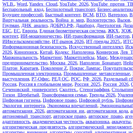
WLB.
,
Word
,
Yandex_Cloud
,
YouTube_2026
,
YouTube_против_Т
Беспарольный_вход
,
Беспилотный транспорт
,
Бизнес-аналитик
Будущее профессий
,
Быстрый контент
,
ВСМ
,
ВТО
,
Ватерлоо
,
В
Виртуальная_реальность
,
Война_и_мир
,
Волонтерство
,
Вызов
,
Гоулман
,
ДНК_анализ
,
ДОБРО.РФ
,
Дашборд
,
Диетология
,
Диза
ЕБС
,
ЕС
,
Европа
,
Единая биометрическая система
,
ЖКХ
,
ЗОЖ
контент
,
ИИ-мошенничество
,
ИИ-трансформация
,
ИИ-тьютор
,
ИИвсельскомхозяйстве
,
ИТ-рынок 2026
,
ИТ-тренды 2025.
,
ИТС
Информационная безопасность
,
Искусственный интеллект
,
Иск
2026
,
Кинопоиск
,
Китай
,
Кодекс_Наполеона
,
Конверсия
,
Лев_Т
Маржинальность
,
Маркетинг
,
Маркетплейсы
,
Марс
,
Междунаро
предпринимательство
,
Москва_2026
,
Наполеон_Бонапарт
,
Нейр
Платон_Каратаев
,
Поколение Z
,
Покрас Лампас
,
Покупательско
Промышленная электроника
,
Промышленные_метавселенные
,
выступления
,
Р7-Офис
,
РЕД ОС
,
РОС
,
РФ_2026
,
Раздельный с
Россия
,
Россия в глобальном мире
,
Россия_2025
,
Россия_2026
,
Сеченовский_университет
,
Сколтех.
,
Стенограффия
,
Столыпин
Тихон_Щербатый
,
Трансформация семьи
,
Тренды 2026
,
Удален
Цифровая гигиена
,
Цифровое право
,
Цифровой рубль
,
Цифров
Экология_интернета
,
Экономика впечатлений
,
Эмоциональный
автоматизация_2026
,
автоматизация_ии
,
автоматизация_кода
,
а
автономный_транспорт
,
авторское право
,
авторское_право
,
аге
адаптивность
,
академическая честность
,
аквапоника
,
аккаунты
,
алгоритмическая_предвзятость
,
алгоритмический_менеджмент
алгоритмы_внимания
,
алгоритмы_соцсетей
,
альтернативная_и