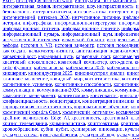
Excel
,
инструкция microsoft word
,
инструкция_по_выживанию
,
интерактивная_химия
,
интерактивное_шоу
,
интерактивность
,
и
безопасность
,
интернет-гигиена
,
интернет-этика
,
интернет_в_р
интернетвещей
,
интерьер_2026
,
интуитивное_питание
,
инфлюе
истории
,
инфографика.
,
информационная перегрузка
,
информац
информационная_гигиена
,
информационное_гниение
,
информ
информационный_пузырь
,
информационный_шум
,
инфоцыган
искусственный_интеллект
,
исламский_банкинг
,
историческая_
реформ
,
история_в_VR
,
история_видеоигр
,
история_повседнев
как создать
,
калькулятор лизинга
,
капитализация_недвижимост
карьерный рост
,
карьерный_путь
,
карьерный_рост
,
кассовые р
квантовый_апокалипсис
,
квантовый_компьютер
,
кето-диета
,
к
кибербуллинг
,
кибергигиена
,
киберзащита 2026
,
киберпанк_реа
кикшеринг
,
киноиндустрия 2025
,
киноиндустрия_анализ
,
кино
клиповое_мышление
,
ковидный_мир
,
когнитивистика
,
когнити
когнитивное_усиление
,
когнитивные способности
,
когнитивн
коммуникации
,
коммуникации2026
,
коммуникация
,
коммуника
комьюнити_менеджмент
,
коннектомика
,
консерванты
,
консоли
конфиденциальность
,
концентрация
,
концентрация внимания
,
корпоративная_ответственность
,
корпоративное_обучение
,
кор
космический корабль Орёл
,
космический_оптимизм
,
космическ
крайние_вычисления_Edge_AI
,
креативность
,
креативный_кла
кризис_телевещания
,
криминалистика
,
криптоактивы
,
криптов
кровообращение
,
кубик
,
кубит
,
кулинарные_инновации
,
культ
культура_успеха
,
культураобщения
,
культурный_код
,
культурны