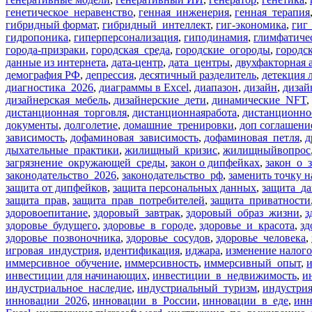
генетическое_неравенство
,
генная_инженерия
,
генная_терапия
гибридный формат
,
гибридный_интеллект
,
гиг-экономика
,
гиг
гидропоника
,
гиперперсонализация
,
гиподинамия
,
глимфатиче
города-призраки
,
городская_среда
,
городские_огороды
,
городс
данные из интернета
,
дата-центр
,
дата_центры
,
двухфакторная 
демография РФ
,
депрессия
,
десятичный разделитель
,
детекция 
диагностика_2026
,
диаграммы в Excel
,
диапазон
,
дизайн
,
дизай
дизайнерская_мебель
,
дизайнерские_дети
,
динамические_NFT
,
дистанционная_торговля
,
дистанционнаяработа
,
дистанционно
документы
,
долголетие
,
домашние_тренировки
,
доп соглашени
зависимость
,
дофаминовая_зависимость
,
дофаминовая_петля
,
д
дыхательные_практики
,
жилищный_кризис
,
жилищныйвопрос
загрязнение_окружающей_среды
,
закон о дипфейках
,
закон_о_
законодательство_2026
,
законодательство_рф
,
заменить точку н
защита от дипфейков
,
защита персональных данных
,
защита_д
защита_прав
,
защита_прав_потребителей
,
защита_приватности
здоровоепитание
,
здоровый_завтрак
,
здоровый_образ_жизни
,
з
здоровье_будущего
,
здоровье_в_городе
,
здоровье_и_красота
,
зд
здоровье_позвоночника
,
здоровье_сосудов
,
здоровье_человека
,
игровая_индустрия
,
идентификация
,
иджара
,
изменение налого
иммерсивное_обучение
,
иммерсивность
,
иммерсивный_опыт
,
и
инвестиции для начинающих
,
инвестиции_в_недвижимость
,
и
индустриальное_наследие
,
индустриальный_туризм
,
индустри
инновации_2026
,
инновации_в_России
,
инновации_в_еде
,
инн