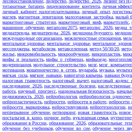
лесовосстановление
,
лидерство
,
лидерство_2026
,
лизинг без Н
титанатные_батареи
,
лицензирование_контента
,
личная эффек
личный_кабинет_налогоплательщика
,
личный_опыт
,
логистик
маглев
,
магнитная_левитация
,
малоэтажная_застройка
,
малый б
маркетинговые_стратегии
,
маркетинговый_миф
,
маркетплейс
,
машинное_обучение
,
мегаполис2075
,
мегаполис_2026
,
медиа_т
медиатренды
,
медиатренды_2026
,
медицина будущего
,
медицин
международные организации
,
межличностные отношения
,
мел
ментальное здоровье
,
ментальное_здоровье
,
ментальное_здоров
мессенджеры
,
метаболизм
,
метавселенная
,
метод 50/30/20
,
мето
жилье
,
микромобильность
,
микрообучение
,
микропластик
,
мик
мифы_и_реальность
,
мифы_о_геймерах
,
мифыоеде
,
многополя
модернизация
,
модульное_строительство
,
мозг
,
мозг_компьюте
мотивация
,
мошенничество_в_сетях
,
мудараба
,
музыка
,
мультиз
мягкая_сила
,
мягкие_навыки
,
навигатор карьеры
,
навыки буду
налоговая_грамотность
,
налоговый_вычет
,
налоговый_кодекс_
наследование_2026
,
наследственные_болезни
,
наследственные
работа
,
научный_прогресс
,
национальная безопасность
,
началь
недвижимость_2026
,
нейробиология
,
нейробиология_одиночес
нейропластичность
,
нейросети
,
нейросети в работе
,
нейросети 
нейросети_маркировка
,
нейростимуляция
,
нейротехнологии
,
н
непрерывное_обучение
,
нетворкинг
,
новая_грамотность
,
новое
ностальгия_в_кино
,
ночное_небо
,
нуклеарная семья
,
нутригене
образование в России
,
образование_2026
,
образовательные_те
обучение_без_учебников
,
обучение_во_сне
,
обучение_через_зв