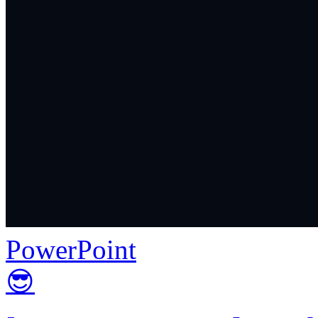
PowerPoint
😎