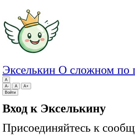
Экселькин
О сложном по 
A
A-
A
A+
Войти
Вход к Экселькину
Присоединяйтесь к сообщ