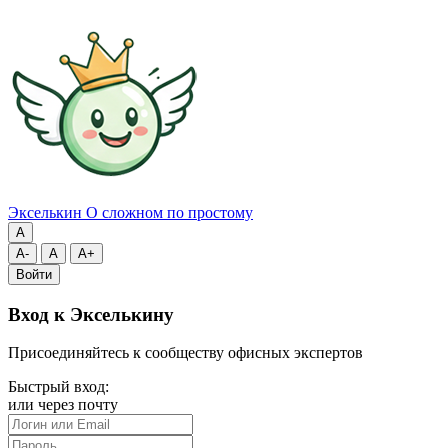
Экселькин
О сложном по простому
A
A-
A
A+
Войти
Вход к Экселькину
Присоединяйтесь к сообществу офисных экспертов
Быстрый вход:
или через почту