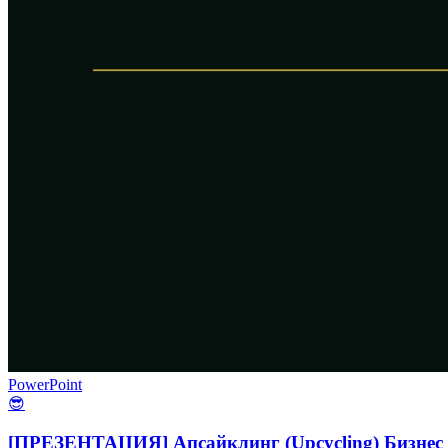
PowerPoint
😎
[ПРЕЗЕНТАЦИЯ] Апсайклинг (Upcycling) Бизнес 