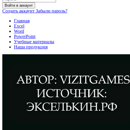
Войти в аккаунт
Создать аккаунт
Забыли пароль?
Главная
Excel
Word
PowerPoint
Учебные материалы
Наша продукция