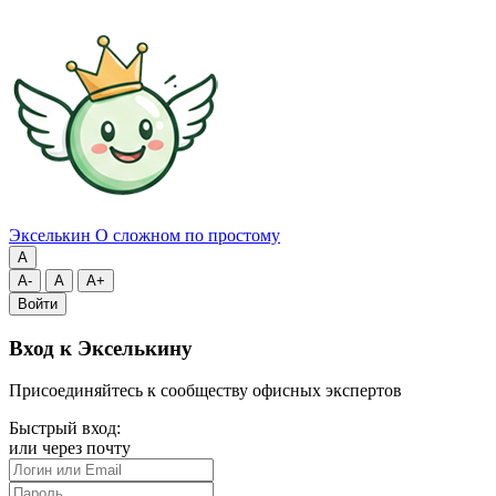
Экселькин
О сложном по простому
A
A-
A
A+
Войти
Вход к Экселькину
Присоединяйтесь к сообществу офисных экспертов
Быстрый вход:
или через почту