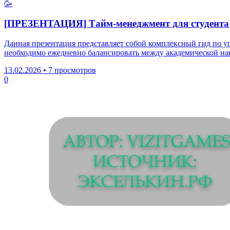
🥳
[ПРЕЗЕНТАЦИЯ] Тайм-менеджмент для студента
Данная презентация представляет собой комплексный гид по у
необходимо ежедневно балансировать между академической на
13.02.2026
•
7 просмотров
0