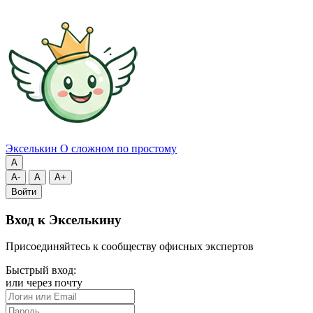
Экселькин
О сложном по простому
A
A-
A
A+
Войти
Вход к Экселькину
Присоединяйтесь к сообществу офисных экспертов
Быстрый вход:
или через почту