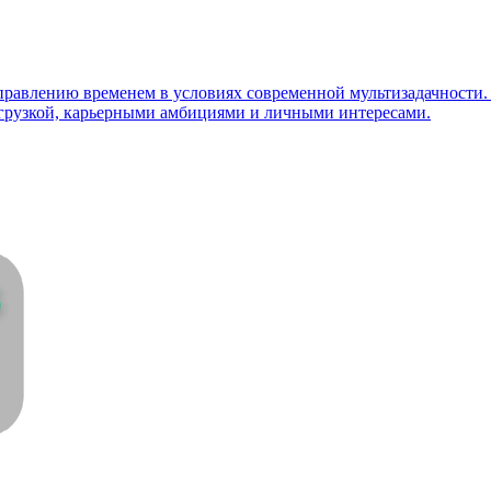
правлению временем в условиях современной мультизадачности. 
грузкой, карьерными амбициями и личными интересами.