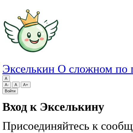
Экселькин
О сложном по 
A
A-
A
A+
Войти
Вход к Экселькину
Присоединяйтесь к сообщ