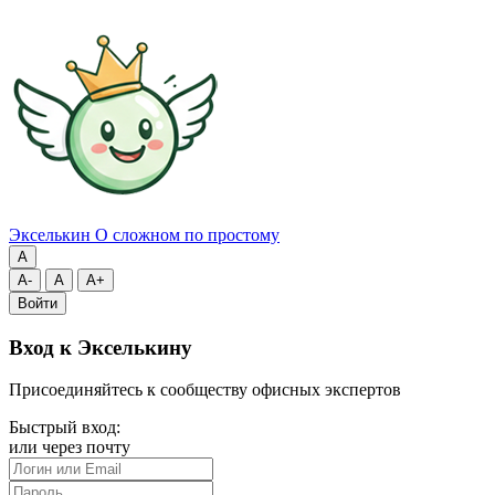
Экселькин
О сложном по простому
A
A-
A
A+
Войти
Вход к Экселькину
Присоединяйтесь к сообществу офисных экспертов
Быстрый вход:
или через почту