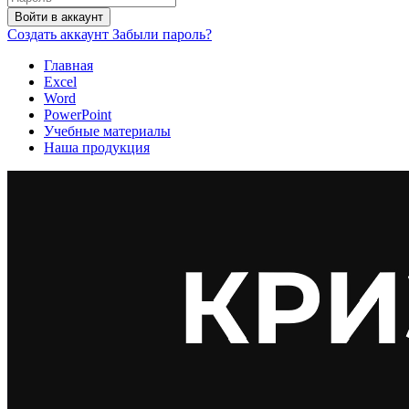
Войти в аккаунт
Создать аккаунт
Забыли пароль?
Главная
Excel
Word
PowerPoint
Учебные материалы
Наша продукция