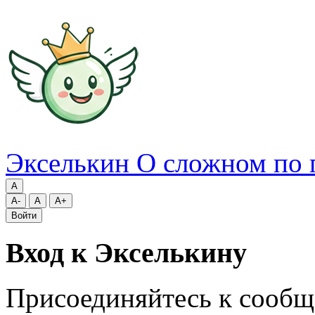
Экселькин
О сложном по 
A
A-
A
A+
Войти
Вход к Экселькину
Присоединяйтесь к сообщ