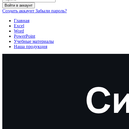
Войти в аккаунт
Создать аккаунт
Забыли пароль?
Главная
Excel
Word
PowerPoint
Учебные материалы
Наша продукция