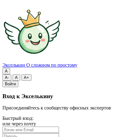
Экселькин
О сложном по простому
A
A-
A
A+
Войти
Вход к Экселькину
Присоединяйтесь к сообществу офисных экспертов
Быстрый вход:
или через почту