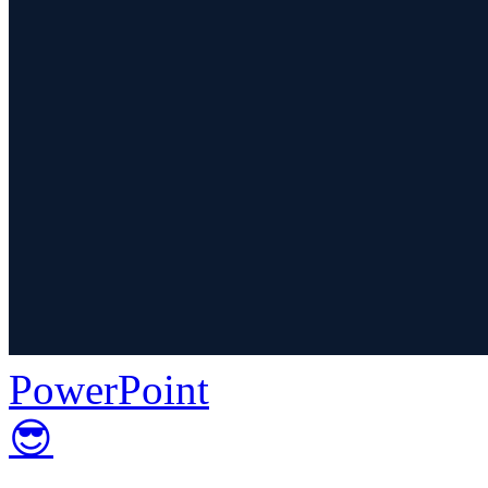
PowerPoint
😎