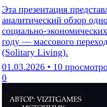
Эта презентация представ
аналитический обзор одн
социально-экономических 
году — массового перехо
(Solitary Living).
01.03.2026
•
10 просмотр
0