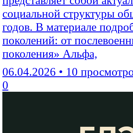
представляет собой актуа
социальной структуры общ
годов. В материале подро
поколений: от послевоенн
поколения» Альфа,
06.04.2026
•
10 просмотр
0