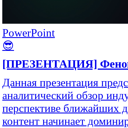
PowerPoint
😎
[ПРЕЗЕНТАЦИЯ] Феноме
Данная презентация пред
аналитический обзор инд
перспективе ближайших дву
контент начинает домини