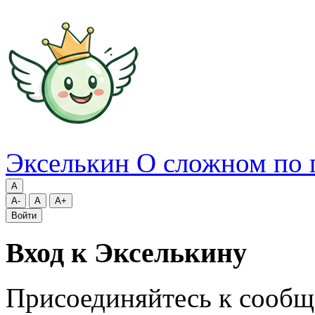
Экселькин
О сложном по 
A
A-
A
A+
Войти
Вход к Экселькину
Присоединяйтесь к сообщ