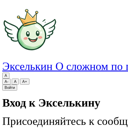
Экселькин
О сложном по 
A
A-
A
A+
Войти
Вход к Экселькину
Присоединяйтесь к сообщ