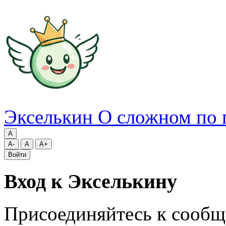
Экселькин
О сложном по 
A
A-
A
A+
Войти
Вход к Экселькину
Присоединяйтесь к сообщ