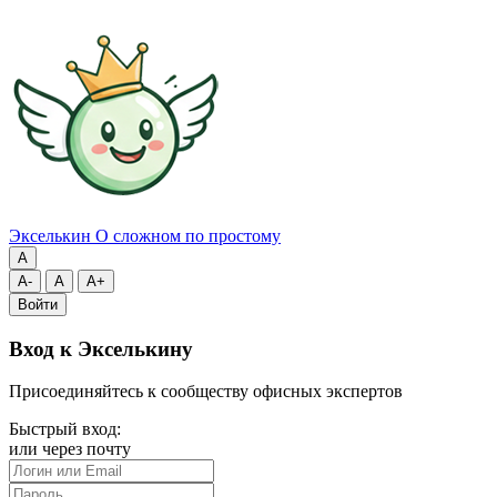
Экселькин
О сложном по простому
A
A-
A
A+
Войти
Вход к Экселькину
Присоединяйтесь к сообществу офисных экспертов
Быстрый вход:
или через почту