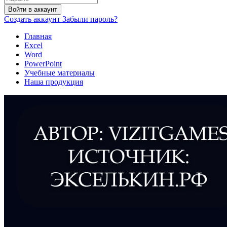
Войти в аккаунт
Создать аккаунт
Забыли пароль?
Главная
Excel
Word
PowerPoint
Учебные материалы
Наша продукция