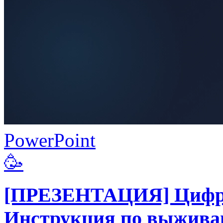
PowerPoint
🥳
[ПРЕЗЕНТАЦИЯ] Цифро
Инструкция по выжив