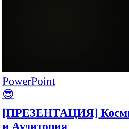
PowerPoint
😎
[ПРЕЗЕНТАЦИЯ] Космич
и Аудитория