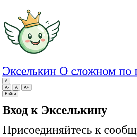
Экселькин
О сложном по 
A
A-
A
A+
Войти
Вход к Экселькину
Присоединяйтесь к сообщ