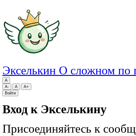
Экселькин
О сложном по 
A
A-
A
A+
Войти
Вход к Экселькину
Присоединяйтесь к сообщ