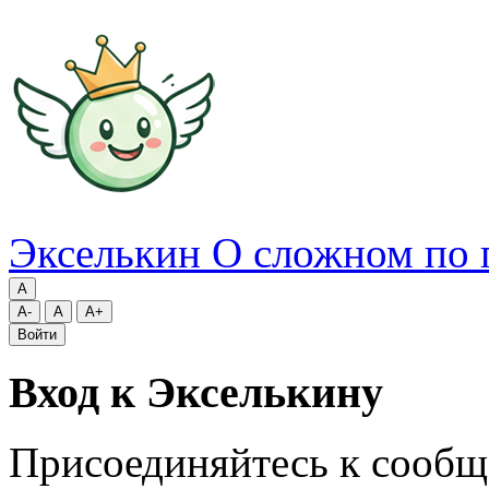
Экселькин
О сложном по 
A
A-
A
A+
Войти
Вход к Экселькину
Присоединяйтесь к сообщ