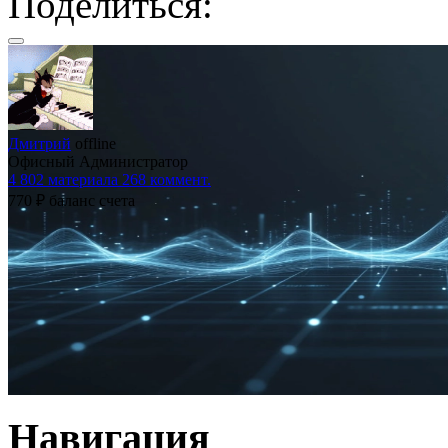
Поделиться:
Дмитрий
offline
Офисный
Администратор
4 802
материала
268
коммент.
770 ₽
баланс счета
Навигация