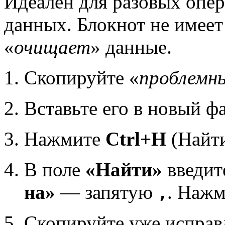
Идеален для разовых опе
данных. Блокнот не имеет
«
очищает
» данные.
Скопируйте «
проблемн
Вставьте его в новый ф
Нажмите
Ctrl+H
(Найти
В поле
«Найти»
введит
на»
— запятую
. Наж
,
Скопируйте уже исправ