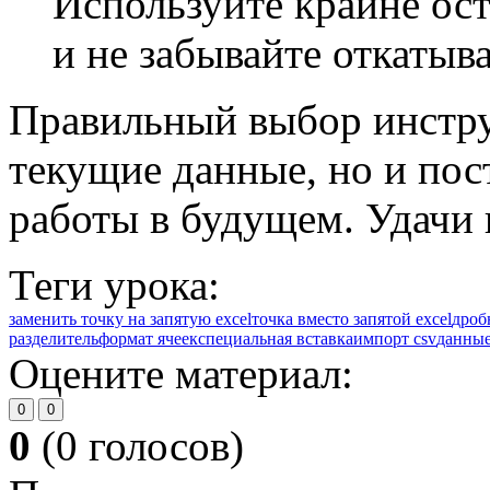
Используйте крайне ос
и не забывайте откатыва
Правильный выбор инстру
текущие данные, но и по
работы в будущем. Удачи 
Теги урока:
заменить точку на запятую excel
точка вместо запятой excel
дроб
разделитель
формат ячеек
специальная вставка
импорт csv
данные
Оцените материал:
0
0
0
(
0
голосов)