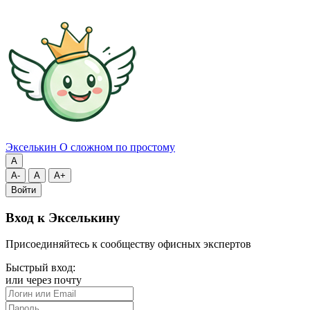
Экселькин
О сложном по простому
A
A-
A
A+
Войти
Вход к Экселькину
Присоединяйтесь к сообществу офисных экспертов
Быстрый вход:
или через почту