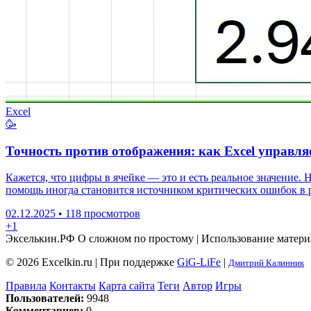
Excel
🥳
Точность против отображения: как Excel управл
Кажется, что цифры в ячейке — это и есть реальное значение.
помощь иногда становится источником критических ошибок в ра
02.12.2025
•
118 просмотров
+1
Экселькин.РФ
О сложном по простому | Использование матери
© 2026 Excelkin.ru | При поддержке
GiG-LiFe
|
Дмитрий Калинник
Правила
Контакты
Карта сайта
Теги
Автор
Игры
Пользователей:
9948
Комментариев:
0