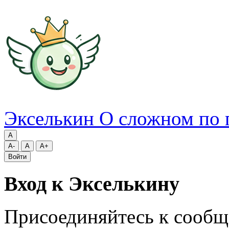
Экселькин
О сложном по 
A
A-
A
A+
Войти
Вход к Экселькину
Присоединяйтесь к сообщ