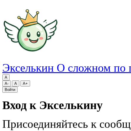
Экселькин
О сложном по 
A
A-
A
A+
Войти
Вход к Экселькину
Присоединяйтесь к сообщ