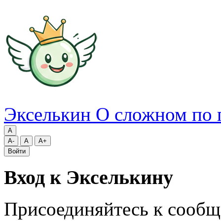
Экселькин
О сложном по 
A
A-
A
A+
Войти
Вход к Экселькину
Присоединяйтесь к сообщ