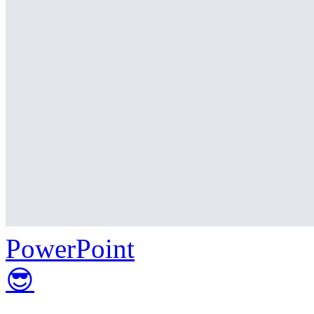
PowerPoint
😎