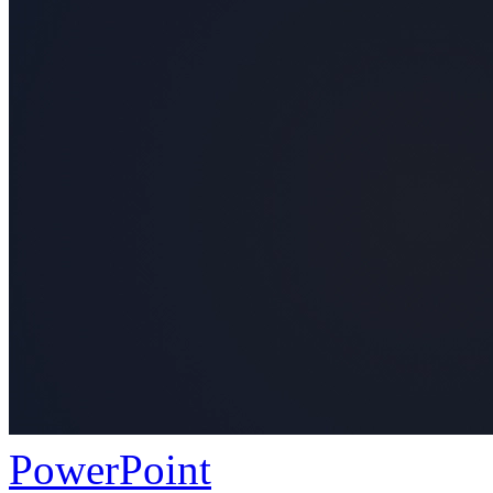
PowerPoint