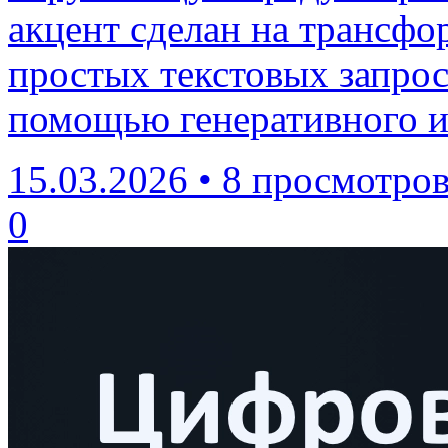
акцент сделан на трансфо
простых текстовых запро
помощью генеративного и
15.03.2026
•
8 просмотро
0