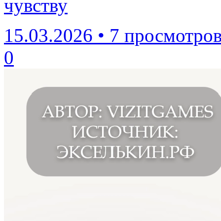
чувству
15.03.2026
•
7 просмотро
0