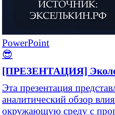
PowerPoint
😎
[ПРЕЗЕНТАЦИЯ] Эколог
Эта презентация представ
аналитический обзор вли
окружающую среду с прог