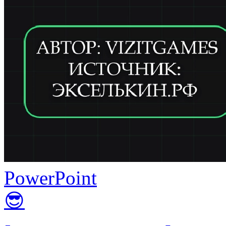
PowerPoint
😎