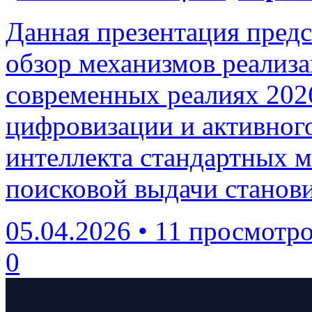
Данная презентация пред
обзор механизмов реализа
современных реалиях 2026
цифровизации и активного
интеллекта стандартных м
поисковой выдачи станови
05.04.2026
•
11 просмотр
0