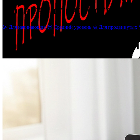
Уровень сложности
🥳 Для начинающих
😎 Средний уровень
🚀 Для продвинутых
Вам может понравиться
VizitGames
offline
Офисный
Эксперт
5
материалов
14 480 ₽
баланс счета