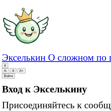
Экселькин
О сложном по 
A
A-
A
A+
Войти
Вход к Экселькину
Присоединяйтесь к сообщ