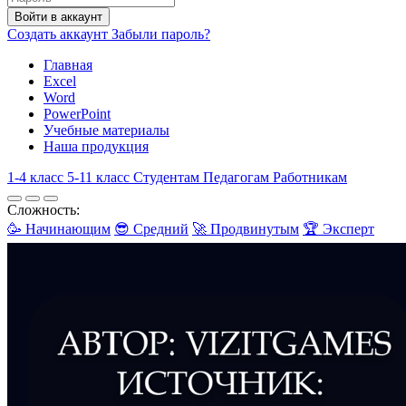
Войти в аккаунт
Создать аккаунт
Забыли пароль?
Главная
Excel
Word
PowerPoint
Учебные материалы
Наша продукция
1-4 класс
5-11 класс
Студентам
Педагогам
Работникам
Сложность:
🥳 Начинающим
😎 Средний
🚀 Продвинутым
🏆 Эксперт