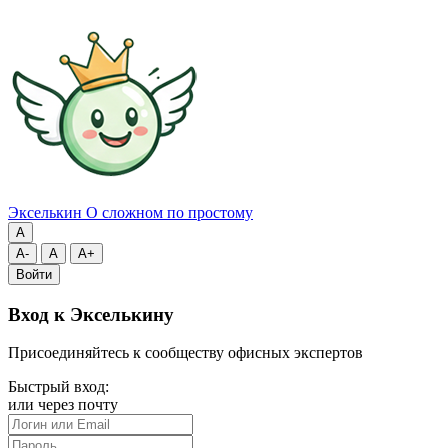
Экселькин
О сложном по простому
A
A-
A
A+
Войти
Вход к Экселькину
Присоединяйтесь к сообществу офисных экспертов
Быстрый вход:
или через почту