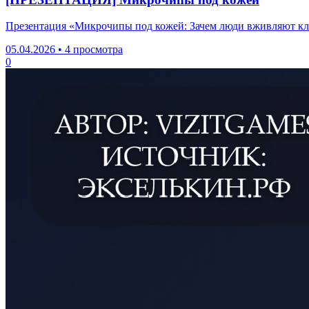
Презентация «Микрочипы под кожей: Зачем люди вживляют ключ
05.04.2026
•
4 просмотра
0