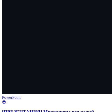
PowerPoint
😎
[ПРЕЗЕНТАЦИЯ] Микрочипы под кожей