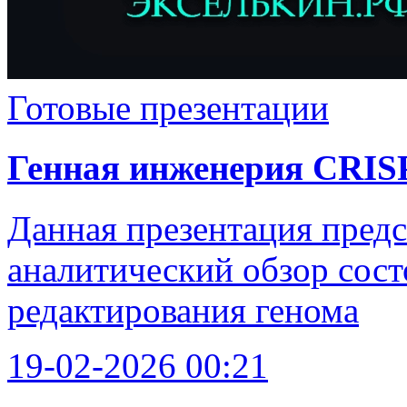
Готовые презентации
Генная инженерия CRIS
Данная презентация пред
аналитический обзор сост
редактирования генома
19-02-2026 00:21