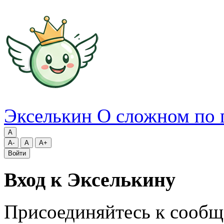
Экселькин
О сложном по 
A
A-
A
A+
Войти
Вход к Экселькину
Присоединяйтесь к сообщ