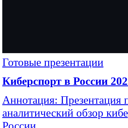
Готовые презентации
Киберспорт в России 202
Аннотация: Презентация п
аналитический обзор киб
России,