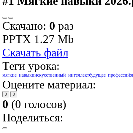
#1
Мягкие навыки 2026.
Скачано:
0
раз
PPTX
1.27 Mb
Скачать файл
Теги урока:
мягкие_навыки
искусственный_интеллект
будущее_профессий
э
Оцените материал:
0
0
0
(
0
голосов)
Поделиться: