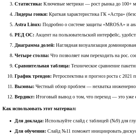
Статистика:
Ключевые метрики — рост рынка до 100+ мл
Лидеры гонки:
Краткая характеристика ГК «Астра» (без
Astra Linux:
Подробно о системе защиты «MROSA» и анал
РЕД ОС:
Акцент на пользовательский интерфейс, удобст
Диаграмма долей:
Наглядная визуализация доминировани
Четыре столпа:
Что позволяет нам переходить на рос. с
Сравнительная таблица:
Техническое сравнение пакетны
График трендов:
Ретроспектива и прогноз роста с 2021 п
Вызовы:
Честный обзор проблем — нехватка инженерного
Вердикт:
Итоговый вывод о том, что переход — это уже 
Как использовать этот материал:
Для доклада:
Используйте слайд с таблицей (№9) для глу
Для обучения:
Слайд №11 поможет инициировать дискусс