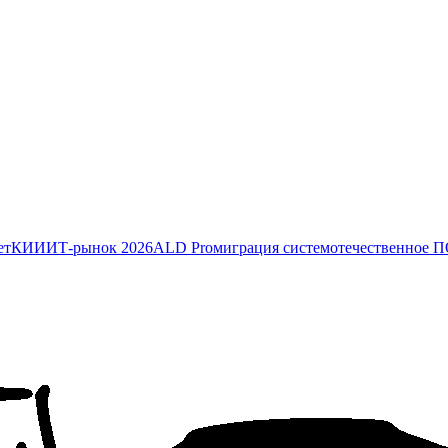
ет
КИИ
ИТ-рынок 2026
ALD Pro
миграция систем
отечественное 