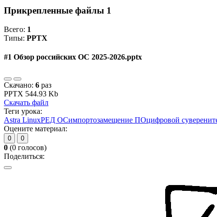
Прикрепленные файлы
1
Всего:
1
Типы:
PPTX
#1
Обзор российских ОС 2025-2026.pptx
Скачано:
6
раз
PPTX
544.93 Kb
Скачать файл
Теги урока:
Astra Linux
РЕД ОС
импортозамещение ПО
цифровой суверенит
Оцените материал:
0
0
0
(
0
голосов)
Поделиться: