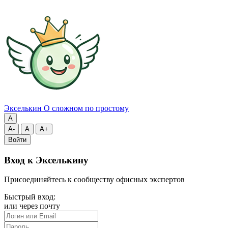
Экселькин
О сложном по простому
A
A-
A
A+
Войти
Вход к Экселькину
Присоединяйтесь к сообществу офисных экспертов
Быстрый вход:
или через почту