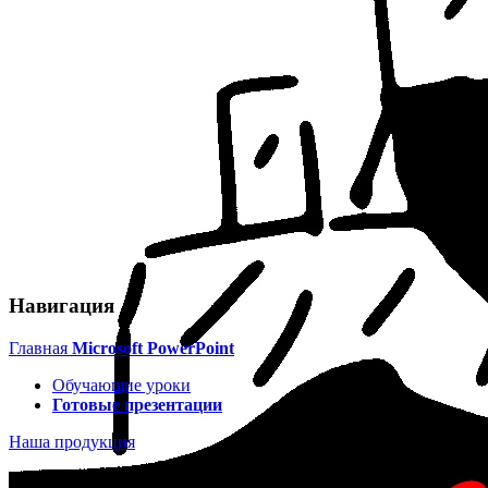
Навигация
Главная
Microsoft PowerPoint
Обучающие уроки
Готовые презентации
Наша продукция
Уровень сложности