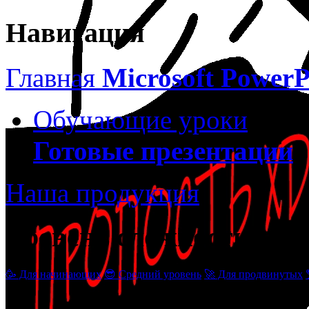
Навигация
Главная
Microsoft PowerP
Обучающие уроки
Готовые презентации
Наша продукция
Уровень сложности
🥳 Для начинающих
😎 Средний уровень
🚀 Для продвинутых