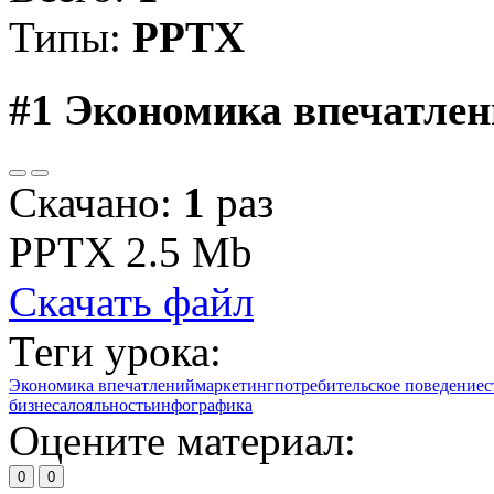
Типы:
PPTX
#1
Экономика впечатлен
Скачано:
1
раз
PPTX
2.5 Mb
Скачать файл
Теги урока:
Экономика впечатлений
маркетинг
потребительское поведение
с
бизнеса
лояльность
инфографика
Оцените материал:
0
0