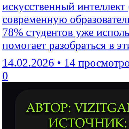
искусственный интеллект
современную образователь
78% студентов уже исполь
помогает разобраться в э
14.02.2026
•
14 просмотр
0