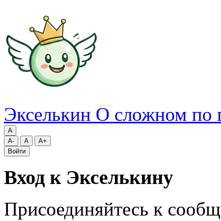
Экселькин
О сложном по 
A
A-
A
A+
Войти
Вход к Экселькину
Присоединяйтесь к сообщ