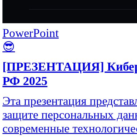
PowerPoint
😎
[ПРЕЗЕНТАЦИЯ] Киберб
РФ 2025
Эта презентация представ
защите персональных дан
современные технологиче