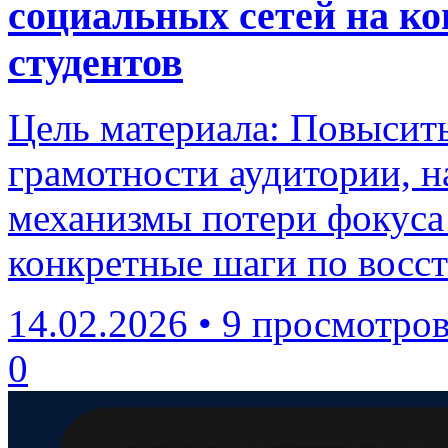
социальных сетей на к
студентов
Цель материала: Повысит
грамотности аудитории, 
механизмы потери фокуса 
конкретные шаги по восс
14.02.2026
•
9 просмотро
0