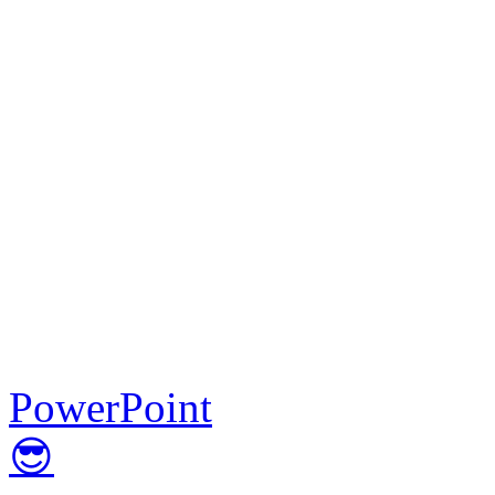
PowerPoint
😎