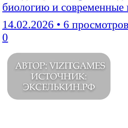
биологию и современные 
14.02.2026
•
6 просмотро
0