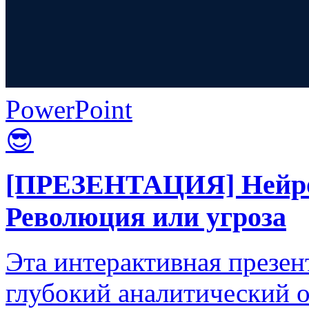
PowerPoint
😎
[ПРЕЗЕНТАЦИЯ] Нейрос
Революция или угроза
Эта интерактивная презен
глубокий аналитический о