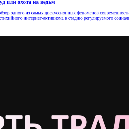
д или охота на ведьм
бзор одного из самых дискуссионных феноменов современности.
 стихийного интернет-активизма в стадию регулируемого социал