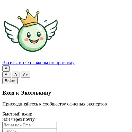
Экселькин
О сложном по простому
A
A-
A
A+
Войти
Вход к Экселькину
Присоединяйтесь к сообществу офисных экспертов
Быстрый вход:
или через почту