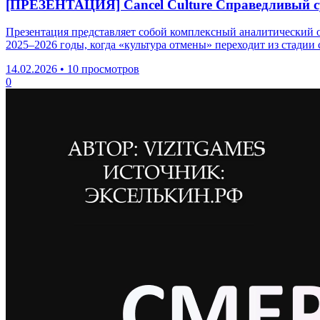
[ПРЕЗЕНТАЦИЯ] Cancel Culture Справедливый су
Презентация представляет собой комплексный аналитический о
2025–2026 годы, когда «культура отмены» переходит из стадии
14.02.2026
•
10 просмотров
0