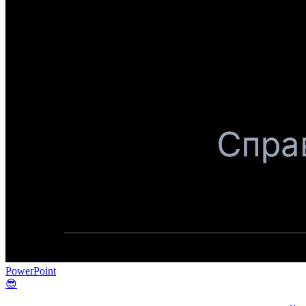
PowerPoint
😎