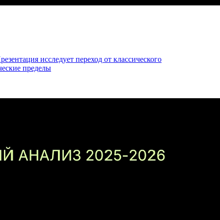
резентация исследует переход от классического
ческие пределы