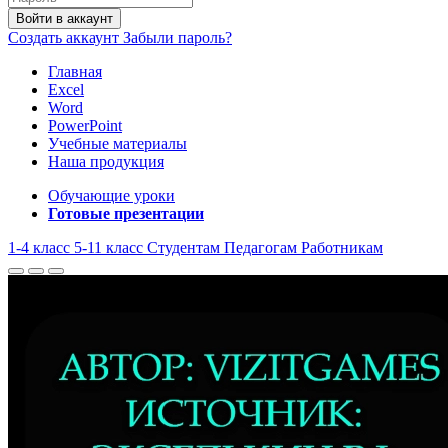
Войти в аккаунт
Создать аккаунт
Забыли пароль?
Главная
Excel
Word
PowerPoint
Учебные материалы
Наша продукция
Обучающие уроки
Готовые презентации
1-4 класс
5-11 класс
Студентам
Педагогам
Работникам