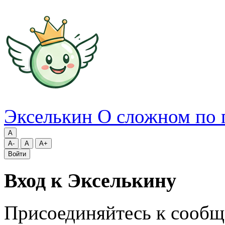
Экселькин
О сложном по 
A
A-
A
A+
Войти
Вход к Экселькину
Присоединяйтесь к сообщ