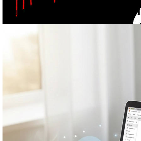
Вам может понравиться
VizitGames
offline
Офисный
Эксперт
5
материалов
14 480 ₽
баланс счета