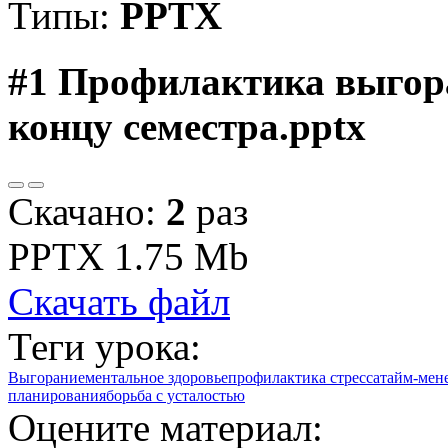
Типы:
PPTX
#1
Профилактика выгора
концу семестра.pptx
Скачано:
2
раз
PPTX
1.75 Mb
Скачать файл
Теги урока:
Выгорание
ментальное здоровье
профилактика стресса
тайм-мен
планирования
борьба с усталостью
Оцените материал: