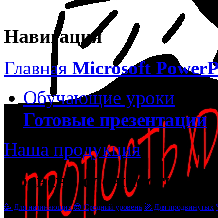
Навигация
Главная
Microsoft PowerP
Обучающие уроки
Готовые презентации
Наша продукция
Уровень сложности
🥳 Для начинающих
😎 Средний уровень
🚀 Для продвинутых