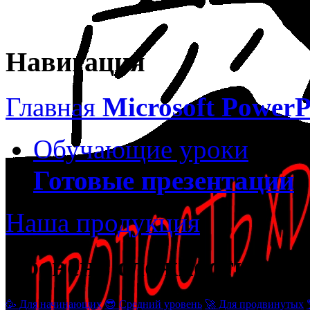
Навигация
Главная
Microsoft PowerP
Обучающие уроки
Готовые презентации
Наша продукция
Уровень сложности
🥳 Для начинающих
😎 Средний уровень
🚀 Для продвинутых