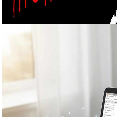
Вам может понравиться
VizitGames
offline
Офисный
Эксперт
5
материалов
14 480 ₽
баланс счета