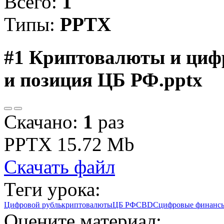
Всего:
1
Типы:
PPTX
#1
Криптовалюты и цифр
и позиция ЦБ РФ.pptx
Скачано:
1
раз
PPTX
15.72 Mb
Скачать файл
Теги урока:
Цифровой рубль
криптовалюты
ЦБ РФ
CBDC
цифровые финанс
Оцените материал: